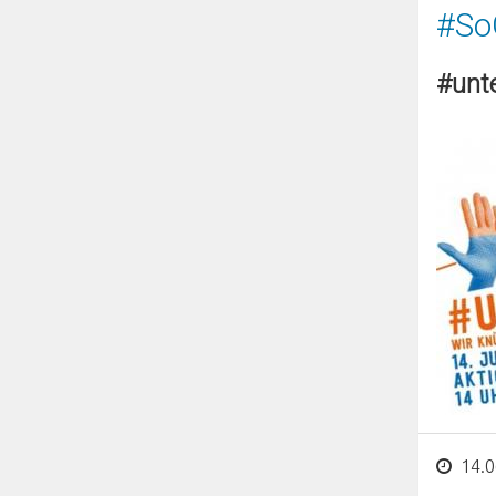
#So
#unte
14.0