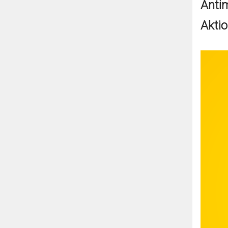
Antim
Akti