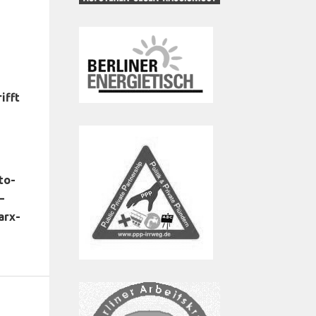
ifft
to-
–
arx-