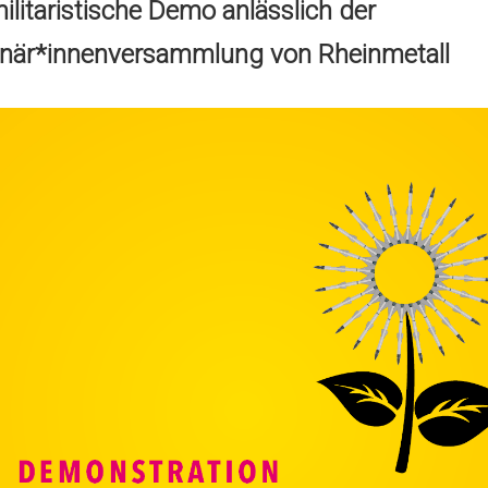
ilitaristische Demo anlässlich der
onär*innenversammlung von Rheinmetall