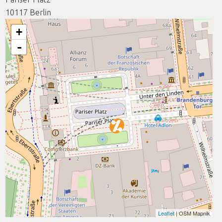
10117
Berlin
+
-
Leaflet
| OSM Mapnik