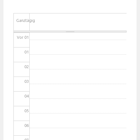
Ganztägig
Vor 01
01
02
03
04
05
06