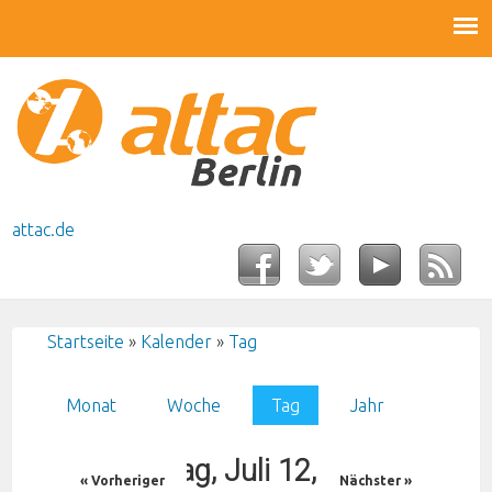
attac.de
Startseite
»
Kalender
»
Tag
Sie sind hier
Monat
Woche
Tag
(aktiver Reiter)
Jahr
Haupt-Reiter
Sonntag, Juli 12, 2026
« Vorheriger
Nächster »