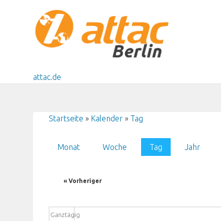
Direkt zum Inhalt
attac.de
Startseite
»
Kalender
»
Tag
Sie sind hier
Monat
Woche
Tag
(aktiver Reiter)
Jahr
Haupt-Reiter
« Vorheriger
Ganztägig