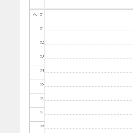
Vor 01
01
02
03
04
05
06
07
08