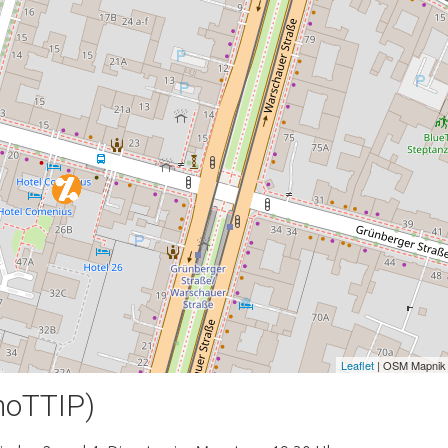
Leaflet
| OSM Mapnik
noTTIP)