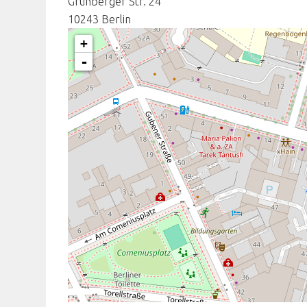
Grünberger Str. 24
10243
Berlin
+
-