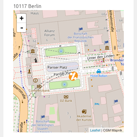
10117
Berlin
+
-
Leaflet
| OSM Mapnik