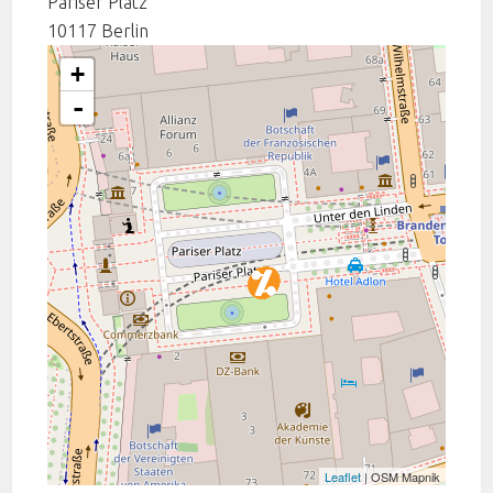
Pariser Platz
10117
Berlin
+
-
Leaflet
| OSM Mapnik