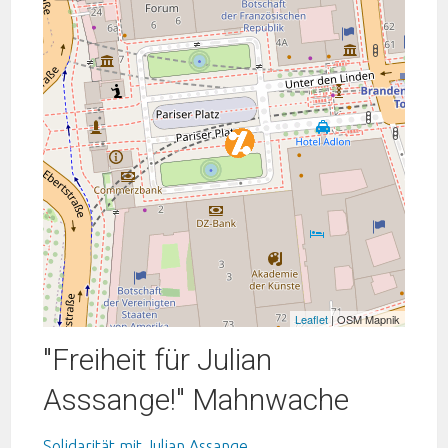
Leaflet
| OSM Mapnik
"Freiheit für Julian
Asssange!" Mahnwache
Solidarität mit Julian Assange