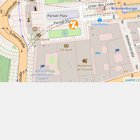
Leaflet
| 