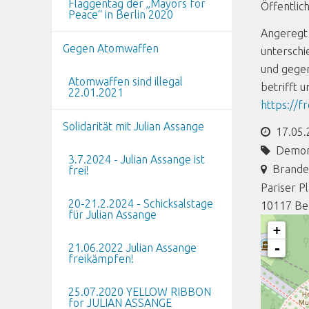
Flaggentag der „Mayors for
Öffentlic
Peace“ in Berlin 2020
Angeregt 
Gegen Atomwaffen
unterschi
und gegen
Atomwaffen sind illegal
betrifft 
22.01.2021
https://f
Solidarität mit Julian Assange
17.05.
Demon
3.7.2024 - Julian Assange ist
Brande
frei!
Pariser P
20-21.2.2024 - Schicksalstage
10117
Be
für Julian Assange
+
-
21.06.2022 Julian Assange
freikämpfen!
25.07.2020 YELLOW RIBBON
for JULIAN ASSANGE