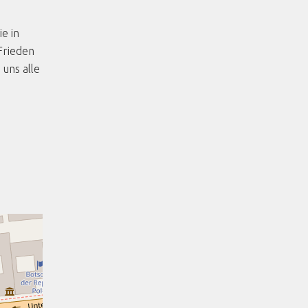
e in
Frieden
uns alle