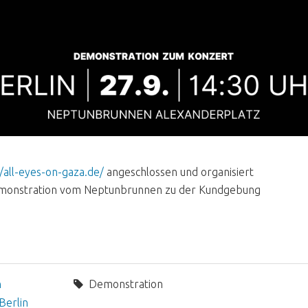
//all-eyes-on-gaza.de/
angeschlossen und organisiert
emonstration vom Neptunbrunnen zu der Kundgebung
n
Demonstration
Berlin