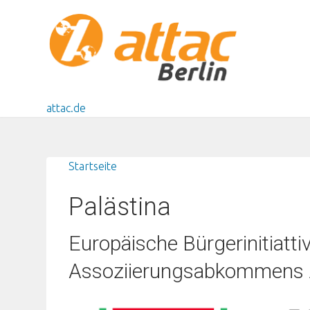
Direkt zum Inhalt
attac.de
Startseite
Sie sind hier
Palästina
Europäische Bürgerinitiatt
Assoziierungsabkommens z