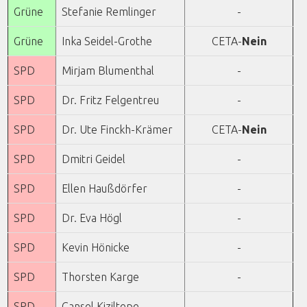
Grüne
Stefanie Remlinger
-
Grüne
Inka Seidel-Grothe
CETA-
Nein
SPD
Mirjam Blumenthal
-
SPD
Dr. Fritz Felgentreu
-
SPD
Dr. Ute Finckh-Krämer
CETA-
Nein
SPD
Dmitri Geidel
-
SPD
Ellen Haußdörfer
-
SPD
Dr. Eva Högl
-
SPD
Kevin Hönicke
-
SPD
Thorsten Karge
-
SPD
Cansel Kiziltepe
-