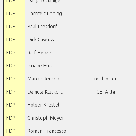
FDP
Darija Bräuniger
-
FDP
Hartmut Ebbing
-
FDP
Paul Fresdorf
-
FDP
Dirk Gawlitza
-
FDP
Ralf Henze
-
FDP
Juliane Hüttl
-
FDP
Marcus Jensen
noch offen
FDP
Daniela Kluckert
CETA-
Ja
FDP
Holger Krestel
-
FDP
Christoph Meyer
-
FDP
Roman-Francesco
-