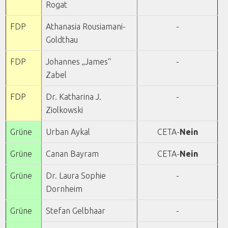
Rogat
FDP
Athanasia Rousiamani-
-
Goldthau
FDP
Johannes „James“
-
Zabel
FDP
Dr. Katharina J.
-
Ziolkowski
Grüne
Urban Aykal
CETA-
Nein
Grüne
Canan Bayram
CETA-
Nein
Grüne
Dr. Laura Sophie
-
Dornheim
Grüne
Stefan Gelbhaar
-