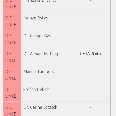
DIE
Franziska Brychcy
-
LINKE
DIE
Hamze Bytyci
-
LINKE
DIE
Dr. Gregor Gysi
-
LINKE
DIE
Dr. Alexander King
CETA-
Nein
LINKE
DIE
Manuel Lambers
-
LINKE
DIE
Stefan Liebich
-
LINKE
DIE
Dr. Gesine Lötzsch
-
LINKE